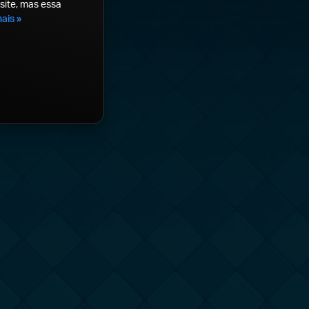
site, mas essa
ais »